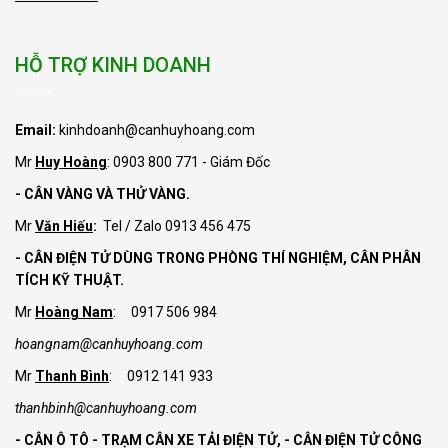
HỖ TRỢ KINH DOANH
Email:
kinhdoanh@canhuyhoang.com
Mr
Huy Hoàng
: 0903 800 771 - Giám Đốc
- CÂN VÀNG VÀ THỬ VÀNG.
Mr
Văn Hiếu
:
Tel / Zalo 0913 456 475
- CÂN ĐIỆN TỬ DÙNG TRONG PHÒNG THÍ NGHIỆM, CÂN PHÂN
TÍCH KỸ THUẬT.
Mr
Hoàng Nam
: 0917 506 984
hoangnam@canhuyhoang.com
Mr
Thanh Bình
: 0912 141 933
thanhbinh@canhuyhoang.com
- CÂN Ô TÔ - TRẠM CÂN XE TẢI ĐIỆN TỬ,
- CÂN ĐIỆN TỬ CÔNG