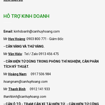
HỖ TRỢ KINH DOANH
Email:
kinhdoanh@canhuyhoang.com
Mr
Huy Hoàng
: 0903 800 771 - Giám Đốc
- CÂN VÀNG VÀ THỬ VÀNG.
Mr
Văn Hiếu
:
Tel / Zalo 0913 456 475
- CÂN ĐIỆN TỬ DÙNG TRONG PHÒNG THÍ NGHIỆM, CÂN PHÂN
TÍCH KỸ THUẬT.
Mr
Hoàng Nam
: 0917 506 984
hoangnam@canhuyhoang.com
Mr
Thanh Bình
: 0912 141 933
thanhbinh@canhuyhoang.com
- CÂN Ô TÔ - TRẠM CÂN XE TẢI ĐIỆN TỬ,
- CÂN ĐIỆN TỬ CÔNG