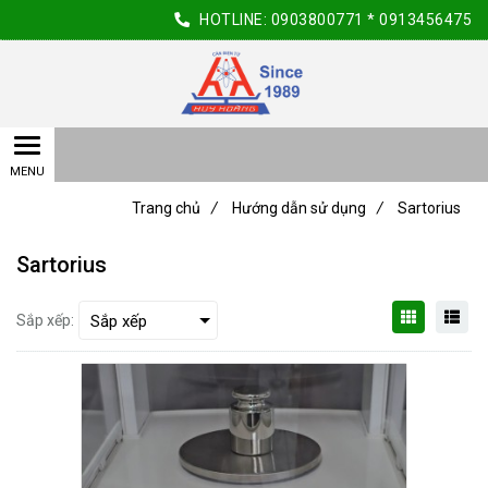
HOTLINE:
0903800771
*
0913456475
Trang chủ
/
Hướng dẫn sử dụng
/
Sartorius
Sartorius
Sắp xếp: