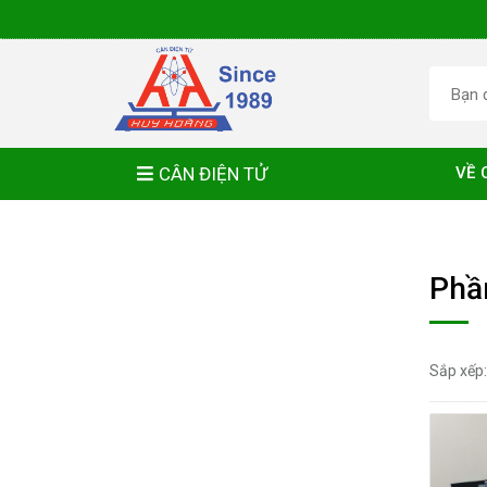
CÂN ĐIỆN TỬ
VỀ 
Phầ
Sắp xếp: