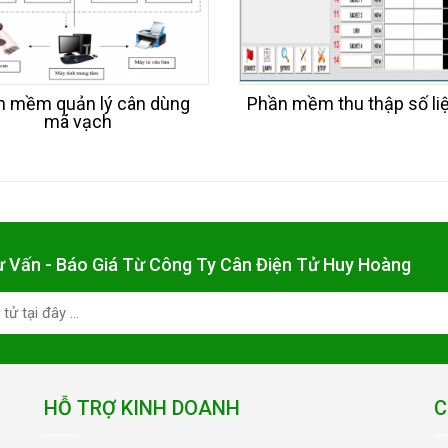
n mềm quản lý cân dùng
Phần mềm thu thập số li
mã vạch
ư Vấn - Báo Giá Từ Công Ty Cân Điện Tử Huy Hoàng
HỖ TRỢ KINH DOANH
C