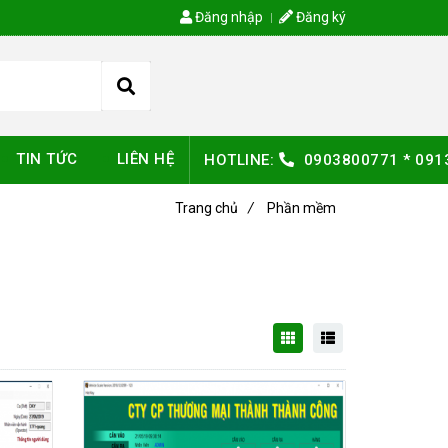
Đăng nhập
Đăng ký
TIN TỨC
LIÊN HỆ
HOTLINE:
0903800771
*
091
Trang chủ
/
Phần mềm