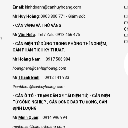
Email:
kinhdoanh@canhuyhoang.com
C
Mr
Huy Hoàng
: 0903 800 771 - Giám Đốc
C
C
- CÂN VÀNG VÀ THỬ VÀNG.
C
Mr
Văn Hiếu
:
Tel / Zalo 0913 456 475
C
n
C
- CÂN ĐIỆN TỬ DÙNG TRONG PHÒNG THÍ NGHIỆM,
CÂN PHÂN TÍCH KỸ THUẬT.
Mr
Hoàng Nam
: 0917 506 984
hoangnam@canhuyhoang.com
Mr
Thanh Bình
: 0912 141 933
thanhbinh@canhuyhoang.com
- CÂN Ô TÔ - TRẠM CÂN XE TẢI ĐIỆN TỬ,
- CÂN ĐIỆN
TỬ CÔNG NGHIỆP , CÂN ĐÓNG BAO TỰ ĐỘNG, CÂN
ĐỊNH LƯỢNG
Mr
Minh Quân
: 0914 996 994
minhquan@canhuyhoang.com