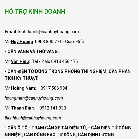
HỖ TRỢ KINH DOANH
Email:
kinhdoanh@canhuyhoang.com
Mr
Huy Hoàng
: 0903 800 771 - Giám Đốc
- CÂN VÀNG VÀ THỬ VÀNG.
Mr
Văn Hiếu
:
Tel / Zalo 0913 456 475
- CÂN ĐIỆN TỬ DÙNG TRONG PHÒNG THÍ NGHIỆM, CÂN PHÂN
TÍCH KỸ THUẬT.
Mr
Hoàng Nam
: 0917 506 984
hoangnam@canhuyhoang.com
Mr
Thanh Bình
: 0912 141 933
thanhbinh@canhuyhoang.com
- CÂN Ô TÔ - TRẠM CÂN XE TẢI ĐIỆN TỬ,
- CÂN ĐIỆN TỬ CÔNG
NGHIỆP , CÂN ĐÓNG BAO TỰ ĐỘNG, CÂN ĐỊNH LƯỢNG