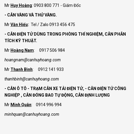
Mr
Huy Hoàng
: 0903 800 771 - Giám Đốc
- CÂN VÀNG VÀ THỬ VÀNG.
Mr
Văn Hiếu
:
Tel / Zalo 0913 456 475
- CÂN ĐIỆN TỬ DÙNG TRONG PHÒNG THÍ NGHIỆM, CÂN PHÂN
TÍCH KỸ THUẬT.
Mr
Hoàng Nam
: 0917 506 984
hoangnam@canhuyhoang.com
Mr
Thanh Bình
: 0912 141 933
thanhbinh@canhuyhoang.com
- CÂN Ô TÔ - TRẠM CÂN XE TẢI ĐIỆN TỬ,
- CÂN ĐIỆN TỬ CÔNG
NGHIỆP , CÂN ĐÓNG BAO TỰ ĐỘNG, CÂN ĐỊNH LƯỢNG
Mr
Minh Quân
: 0914 996 994
minhquan@canhuyhoang.com