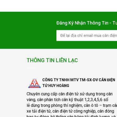
Đức
Đăng Ký Nhận Thông Tin - T
THÔNG TIN LIÊN LẠC
CÔNG TY TNHH MTV TM-SX-DV CÂN ĐIỆN
TỬ HUY HOÀNG
Chuyên cung cấp
cân điện tử
sử dụng trong cân
vàng, cân phân tích cân kỹ thuật 1,2,3,4,5,6 số
lẻ dùng trong phòng thí nghiệm, cân ô tô – trạm câ
xe tải điện tử, cân điện tử công nghiệp, cân đóng
bao tự động, hệ thống cân băng tải định lượng, và