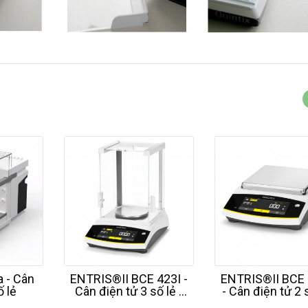
a - Cân
ENTRIS®II BCE 423I -
ENTRIS®II BCE 
ố lẻ
Cân điện tử 3 số lẻ -
- Cân điện tử 2 s
420g - SARTORIUS -
2,2Kg - SARTOR