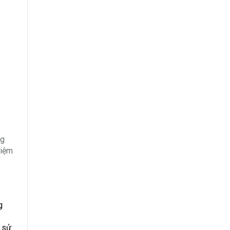
ng
hiệm
g
ễ sử