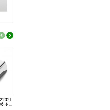
2202I
QUINTIX® 224I Cân
QUINTIX® 513I
ố lẻ -
điện tử 4 số lẻ - 220g -
điện tử 3 số lẻ - 
IUS -
SARTORIUS - Đức
SARTORIUS - 