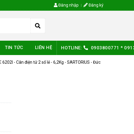
Đăng nhập
Đăng ký
TIN TỨC
LIÊN HỆ
HOTLINE:
0903800771
*
091
6202I - Cân điện tử 2 số lẻ - 6,2Kg - SARTORIUS - Đức