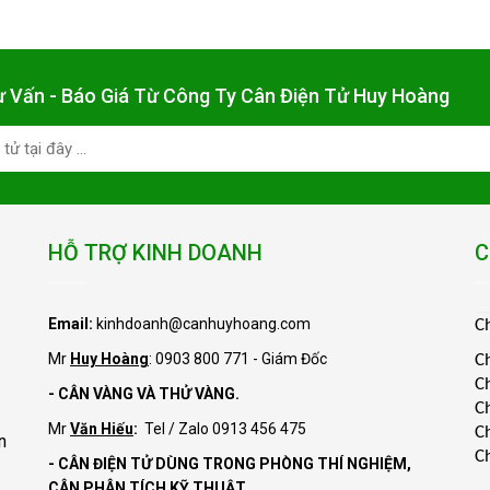
Đức
Đức
ư Vấn - Báo Giá Từ Công Ty Cân Điện Tử Huy Hoàng
HỖ TRỢ KINH DOANH
C
Email:
kinhdoanh@canhuyhoang.com
C
Mr
Huy Hoàng
: 0903 800 771 - Giám Đốc
C
C
- CÂN VÀNG VÀ THỬ VÀNG.
C
Mr
Văn Hiếu
:
Tel / Zalo 0913 456 475
C
n
C
- CÂN ĐIỆN TỬ DÙNG TRONG PHÒNG THÍ NGHIỆM,
CÂN PHÂN TÍCH KỸ THUẬT.