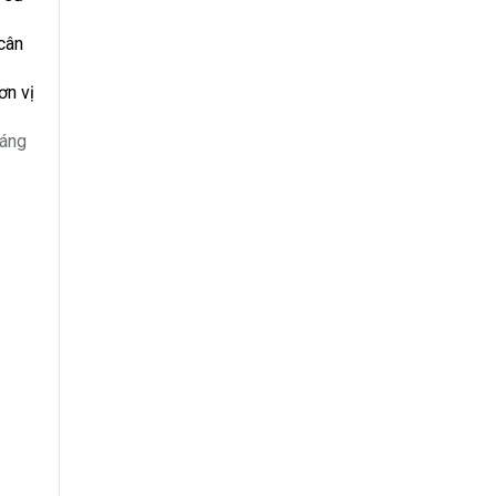
cân
ơn vị
đáng