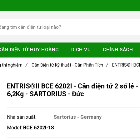
CÂN ĐIỆN TỬ HUY HOÀNG
DỊCH VỤ
CHÍNH SÁCH
g thí nghiệm
/
Cân Điện tử Kỹ thuật - Cân Phân Tích
/
ENTRIS®II BCE 
ENTRIS®II BCE 6202I - Cân điện tử 2 số lẻ -
6,2Kg - SARTORIUS - Đức
Nhà sản xuất:
Sartorius - Germany
Model:
BCE 6202I-1S